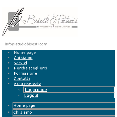
Salta al contenuto
info@studiobisesti.com
Home page
Chi siamo
Servizi
Perché sceglierci
Formazione
Contatti
Area riservata
Login page
Logout
Home page
Chi siamo