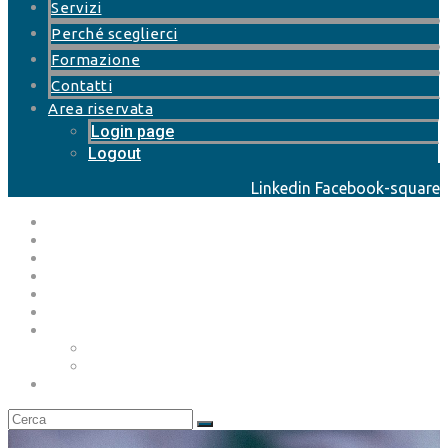
Servizi
Perché sceglierci
Formazione
Contatti
Area riservata
Login page
Logout
Linkedin
Facebook-square
Home page
Chi siamo
Servizi
Perché sceglierci
Formazione
Contatti
Area riservata
Login page
Logout