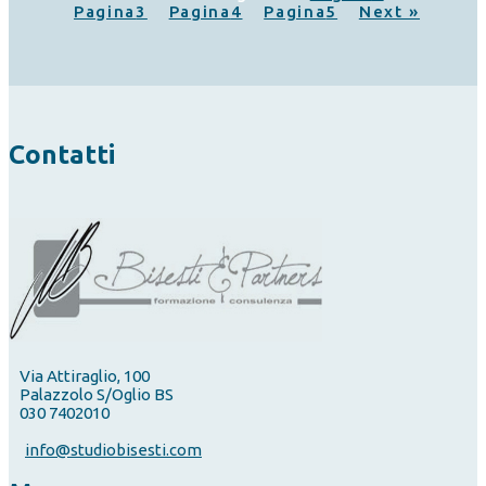
Pagina
3
Pagina
4
Pagina
5
Next »
Contatti
Via Attiraglio, 100
Palazzolo S/Oglio BS
030 7402010
info@studiobisesti.com