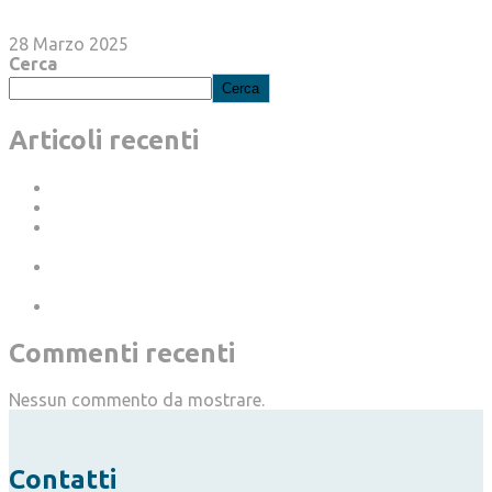
Polizze catastrofali, ipotesi rinvio al 30 giugno
28 Marzo 2025
Cerca
Cerca
Articoli recenti
Polizze catastrofali, ipotesi rinvio al 30 giugno
Dimissioni di fatto dopo almeno 15 giorni di assenza
Rottamazione, salvagente esteso a tutte le rate non
pagate finora
Imprese e autonomi, patente a crediti per chiunque
accede e opera in cantiere
Rivalutazione nella Legge di Bilancio 2024
Commenti recenti
Nessun commento da mostrare.
Contatti