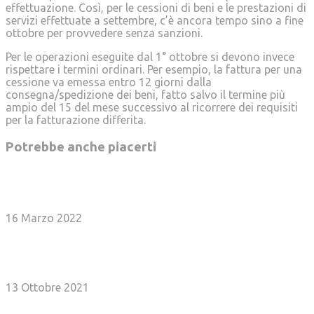
effettuazione. Così, per le cessioni di beni e le prestazioni di
servizi effettuate a settembre, c’è ancora tempo sino a fine
ottobre per provvedere senza sanzioni.
Per le operazioni eseguite dal 1° ottobre si devono invece
rispettare i termini ordinari. Per esempio, la fattura per una
cessione va emessa entro 12 giorni dalla
consegna/spedizione dei beni, fatto salvo il termine più
ampio del 15 del mese successivo al ricorrere dei requisiti
per la fatturazione differita.
Potrebbe anche piacerti
Rottamazione ter e saldo e stralcio, riapertura
dei termini per chi non ha pagato
16 Marzo 2022
Under 36, esonero donne e decontribuzione Sud
confermate fino al 30 giugno
13 Ottobre 2021