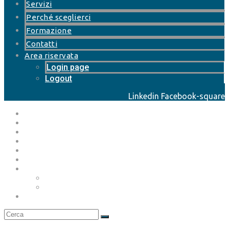
Servizi
Perché sceglierci
Formazione
Contatti
Area riservata
Login page
Logout
Linkedin
Facebook-square
Home page
Chi siamo
Servizi
Perché sceglierci
Formazione
Contatti
Area riservata
Login page
Logout