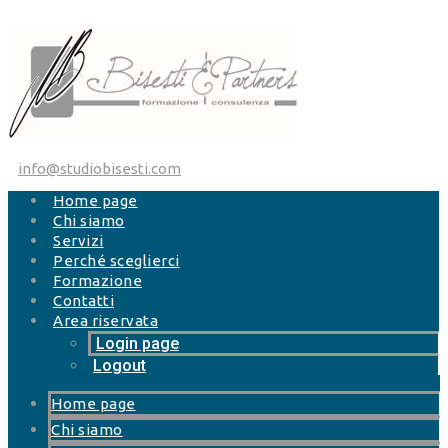
Salta al contenuto
info@studiobisesti.com
Home page
Chi siamo
Servizi
Perché sceglierci
Formazione
Contatti
Area riservata
Login page
Logout
Home page
Chi siamo