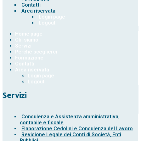
Contatti
Area riservata
Login page
Logout
Home page
Chi siamo
Servizi
Perché sceglierci
Formazione
Contatti
Area riservata
Login page
Logout
Servizi
Consulenza e Assistenza amministrativa,
contabile e fiscale
Elaborazione Cedolini e Consulenza del Lavoro
Revisione Legale dei Conti di Società, Enti
Pubblici