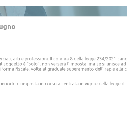
iugno
rciali, arti e professioni. Il comma 8 della legge 234/2021 canc
e il soggetto è “solo”, non verserà l’imposta, ma se si unisce a
la riforma fiscale, volta al graduale superamento dell’Irap e all
periodo di imposta in corso all’entrata in vigore della legge di
re in F24 crediti da bonus edilizi nel cassetto fisc