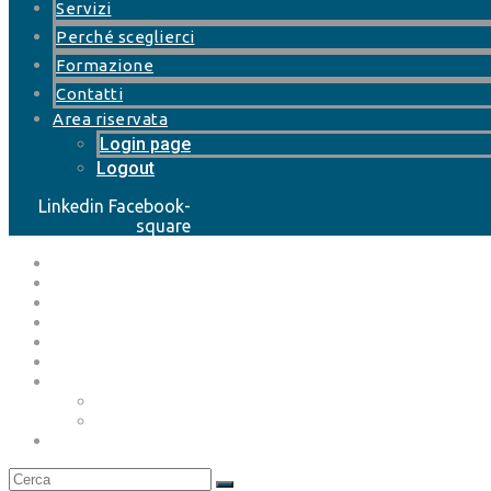
Servizi
Perché sceglierci
Formazione
Contatti
Area riservata
Login page
Logout
Linkedin
Facebook-
square
Home page
Chi siamo
Servizi
Perché sceglierci
Formazione
Contatti
Area riservata
Login page
Logout