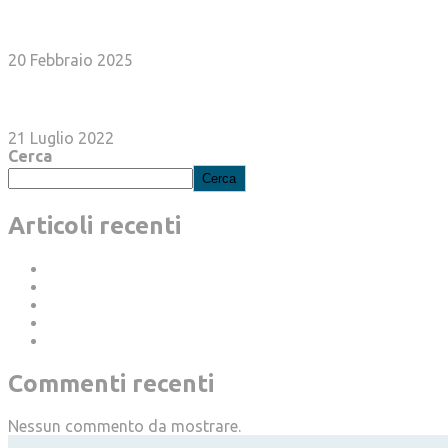
Rottamazione, salvagente esteso a tutte le rate 
20 Febbraio 2025
Buoni carburante combinabili con beni e servizi w
21 Luglio 2022
Cerca
Cerca
Articoli recenti
Polizze catastrofali, ipotesi rinvio al 30 giugno
Dimissioni di fatto dopo almeno 15 giorni di assenza
Rottamazione, salvagente esteso a tutte le rate non pa
Imprese e autonomi, patente a crediti per chiunque acce
Rivalutazione nella Legge di Bilancio 2024
Commenti recenti
Nessun commento da mostrare.