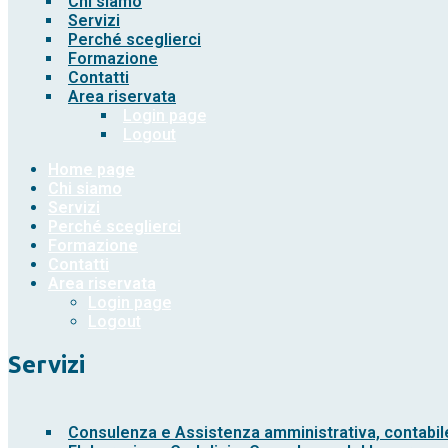
Chi siamo
Servizi
Perché sceglierci
Formazione
Contatti
Area riservata
Login page
Logout
Home page
Chi siamo
Servizi
Perché sceglierci
Formazione
Contatti
Area riservata
Login page
Logout
Servizi
Consulenza e Assistenza amministrativa, contabile